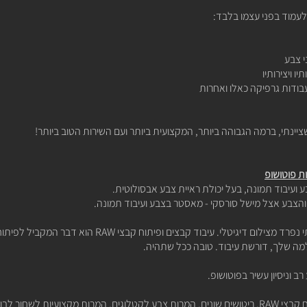
עמוד בפני עצמו בלבד:
י צבע
 ויצירותיו
בודות גרפיקה
כאלו ואחרות
יינתי, ברמה הגבוהה ביותר, המקצועית ביותר ועם השירות הטוב ביותר!
ות פוטושופ
הצבע אצל מישל סורסקי - מאסטר בצבע ועיבוד תמונה.
י נפרד מצילום דיגיטלי.
עיבוד קבצים
ופיתוח קבצי RAW הוא דבר המקביל לפיתוח בחדר חושך לפני כמה עשרות שנים.
מה שלך, דורשת עיבוד. טובה ככל שתהיה.
רב וניסיון עשיר בפוטושופ.
כיום אני נותן שירות של עיבוד קבצים, פיתוח קבצי RAW, ריטושים שונים, המרות צבע לקטלוגים, המרות מק