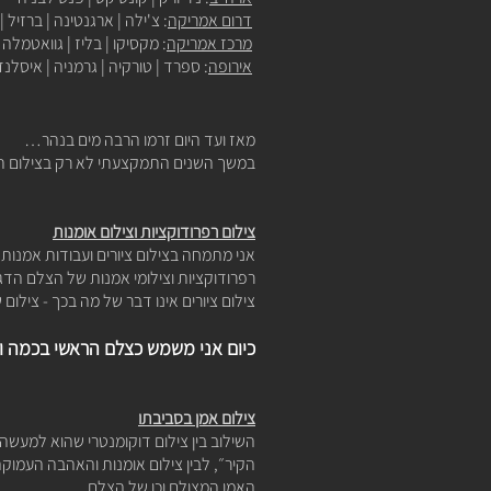
דרום אמריקה
: צ'ילה | ארגנטינה | ברזיל | 
מרכז אמריקה
: מקסיקו | בליז | גוואטמלה
אירופה
: ספרד | טורקיה | גרמניה |
איסלנד
מאז ועד היום זרמו הרבה מים בנהר…
במשך השנים התמקצעתי לא רק בצילום תיעו
צילום רפרודוקציות וצילום אומנות
אני מתמחה ב
צילום ציורים
ועבודות אמנות מ
רפרודוקציות וצילומי אמנות של הצלם הדג
צילום ציורים אינו דבר של מה בכך - צילום 
כיום אני משמש כצלם הראשי בכמה ו
צילום אמן בסביבתו
השילוב בין
צילום דוקומנטרי
שהוא למעשה צ
הקיר״, לבין צילום אומנות והאהבה העמוק
האמן המצולם וכן של הצלם.