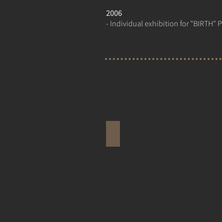
2006
- Individual exhibition for "BIRTH" P
טבע הדברים
כתבת
שער
על
פרוייקט
״קונגו
ארץ
ללא
רחמים״.
ינואר
2009