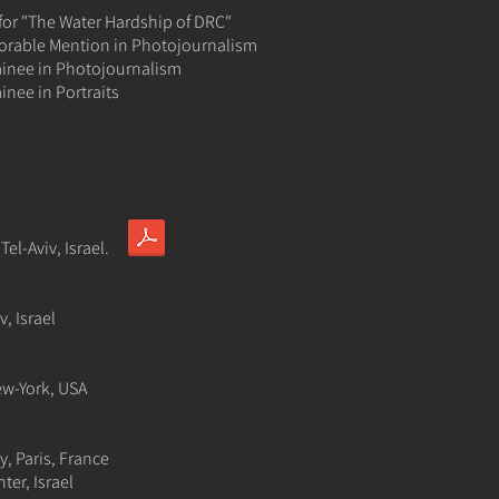
for "​The Water Hardship of DRC"
orable Mention in Photojournalism
inee in Photojournalism
nee in Portraits
el-Aviv, Israel.
v, Israel
ew-York, USA
y, Paris, France
ter, Israel