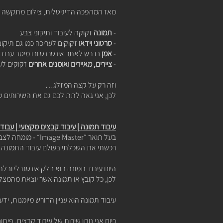
מאז המהפכה הדיגיטלית, צילום מתקשה ל
-
תמונה
זקוקה לעיבוד ותיקוני צבע
-
סרטוני וידאו
זקוקים לעריכה כמו גם
תיקונ
-
אמן
נדרש לאתר אינטרנט ובו מיטב עבודותיו
-
ציירים, מאיירים ואומנים אחרים
זקוקים ל
ע
וזה רק על קצה המזלג…
לכן, אני גאה לתת לכם גם את השירותים שצ
עיבוד תמונה | עיבוד קבצים מקצועי | עבוד
בעל תואר ״Image Master״ - מומחה לצבע ועיבוד תמונה, בעל יכולת ראיית צבע אבסולוטית.
רכשתי את השכלתי בעולם עיבוד התמונה ו
היום עיבוד תמונה הוא חלק אינטגרלי ובלת
לכן, כל קובץ או תמונה אשר יוצאת מהמצל
עיבוד תמונה הוא עניין הדורש מיומנות, ידע 