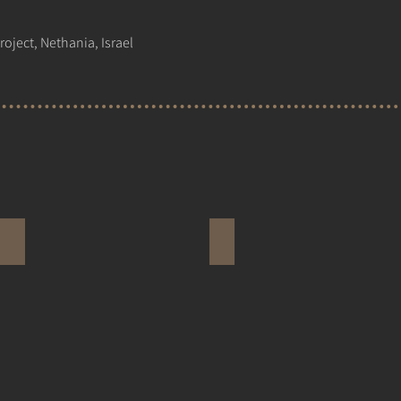
roject, Nethania, Israel
טבע הדברים
מסע אחר