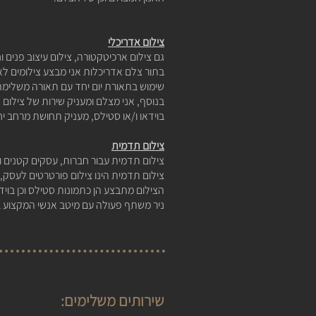
צילום אדריכלי
גם
צילום ארכיטקטורה
, צילום עיצוב פנים 
בתור
צלם אדריכלות
אני מבצע צילומים לא
שימוש בתאורת יום יחד עם תאורה משלימה 
בנוסף, אני מצלם ומעניק שירות של
צילום 
בוידאו ו/או סטילס, מעניק תחושת מרחב י
צילום תדמית
צילום תדמית עבור חברות, עסקים קטנים ובי
צילום תדמית הינו צילום פורטרטים לעסק, 
הצילום מתבצע הן כתמונות סטילס וכן בוי
ניר משתף פעולה עם מיטב אנשי המקצוע בתח
שירותים משלימים: