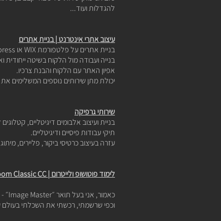
להגדלות ועוד...
עיצוב אתרי אינטרנט | בניית אתרים
בניית אתרים
על פלטפורמת WIX או Wordpress.
בנייה ועבודה מול הלקוח בשיטה ייחודית וא
אפיון האתר עם הלקוח והבנת צרכיו.
יכולת מתן שירותים נוספים המשלימים את בנ
שירותי גרפיקה
בניית ועיצוב אלבומים דיגיטליים, קטלוגים
תיקי עבודות פיסיים ודיגיטליים.
עזרה בעיצוב כרטיסי ביקור, פליירים, מיתוג
לימוד פוטושופ ולייטרום | Photoshop CC | Lightroom Classic CC
כאמור, אני בעל תואר ״Image Master״ - מומחה לצבע ועיבוד תמונה, בעל יכולת ראיית צבע אבסולוטית.
וכפי שרשמתי, רכשתי את השכלתי בעולם ע