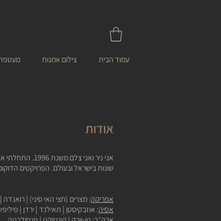
עמוד הבית
צילום אמנות
מעטפת 
אודות
אני ניר ואני צל
שונות בישראל ובעולם.
הפרויקטים הדוקומ
אפריקה
: מצרים (חצי האי סיני) | רואנדה |
אסיה
: אוזבקיסטן |
תאילנד
| ירדן |
פיליפינ
ארה״ב
: ניו-יורק | קונטיקט | פנסילבניה