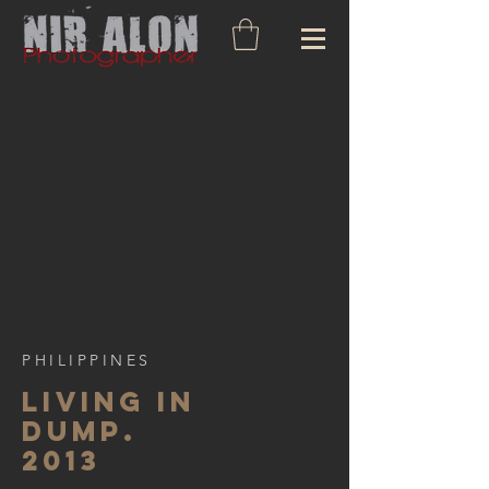
PHILIPPINES
living in
dump.
2013