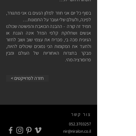
בסוף כל יום אני חוזר למלון הנעים בו אני מתגורר,
לפינה, ולעולם שלי ועובר על התמונות…
תמיד זה קורה - ההבנה הכואבת והפשוטה שכולנו
אנשים ושחלוקת קלפי המזל אינה הוגנת או
הגיונית מכה בי, מכריח את עצמי שוב ושוב לחזור
ולתעד את המקומות הכי נמוכים שיכולים להיות,
מבקר בחצרות האחוריות של העולם ומבין
פרופורציה מהי.
< חזרה לפרוייקטים
צור קשר
052.3703257
nir@niralon.co.il