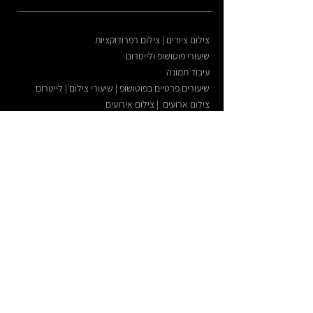
צילום ציורים | צילום רפרודוקציות
שיעורי פוטושופ ולייטרום
עיבוד תמונה
שיעורים פרטיים בפוטושופ | שיעורי צילום | לייטרום
צילום ארועים | צילום אירועים
צילום תדמית לעסקים | צילום פורטרטים
צילום כנסים | סדנאות | ארועי חברה | השתלמויות
צילום אדריכלי | צילום ארכיטקטורה
גישה מהירה
מפת האתר
תשלום מאובטח אונליין
מבין לקוחותי העסקיים