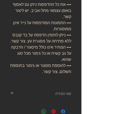
••• את כל ההדפסות ניתן גם לאסוף
באופן עצמאי מתל-אביב. יש ליצור
קשר.
••• התמונות המודפסות על נייר אינן
ממוסגרות.
••• ניתן להזמין הדפסה על בד קנבס
ללא מתיחה על מסגרת עץ. צור קשר.
••• המחיר אינו כולל מיסגור / הדבקה
על גב קשיח או כל גימור מכל סוג
שהוא.
••• להוספת מסגור או גימור בתוספת
תשלום, צור קשר.
סוגי המדיה
נייר אמנות:
נייר העשוי מ 100% כותנה, נטול עץ, אורגני, בעל
לובן ניטרלי ובמשקל של 310 גרם.