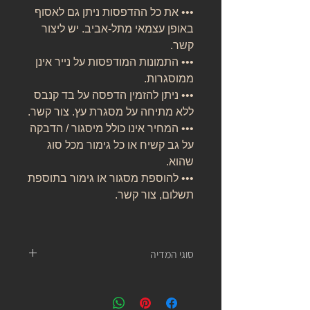
••• את כל ההדפסות ניתן גם לאסוף
באופן עצמאי מתל-אביב. יש ליצור
קשר.
••• התמונות המודפסות על נייר אינן
ממוסגרות.
••• ניתן להזמין הדפסה על בד קנבס
ללא מתיחה על מסגרת עץ. צור קשר.
••• המחיר אינו כולל מיסגור / הדבקה
על גב קשיח או כל גימור מכל סוג
שהוא.
••• להוספת מסגור או גימור בתוספת
תשלום, צור קשר.
סוגי המדיה
נייר אמנות:
נייר העשוי מ 100% כותנה, נטול עץ, אורגני, בעל
לובן ניטרלי ובמשקל של 310 גרם.