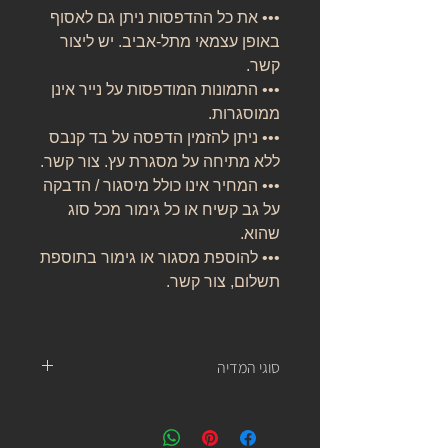
••• את כל ההדפסות ניתן גם לאסוף
באופן עצמאי מתל-אביב. יש ליצור
קשר.
••• התמונות המודפסות על נייר אינן
ממוסגרות.
••• ניתן להזמין הדפסה על בד קנבס
ללא מתיחה על מסגרת עץ. צור קשר.
••• המחיר אינו כולל מיסגור / הדבקה
על גב קשיח או כל גימור מכל סוג
שהוא.
••• להוספת מסגור או גימור בתוספת
תשלום, צור קשר.
סוגי המדיה
נייר אמנות:
נייר העשוי מ 100% כותנה, נטול עץ, אורגני, בעל
לובן ניטרלי ובמשקל של 310 גרם.