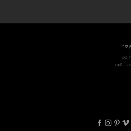
קשר
052.3
nir@niralo