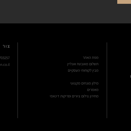
נייר צילום:
נייר פשוט העשוי עץ, בעל לובן בוהק ומרקם חלק, במשקל של 230 גרם.
ללא מותג.
בד קנבס איכותי:
בד קנבס העשוי 100% כותנה, במשקל של 370 גרם, מתוח על מסגרת עץ בעובי של 35 מ״מ.
צור 
מפת האתר
703257
תשלום מאובטח אונליין
n.co.il
מבין לקוחותי העסקיים
מילון מונחים מקצועי
מ
א
מר
ים
מחירון צילום ציורים וסריקות דינאמי