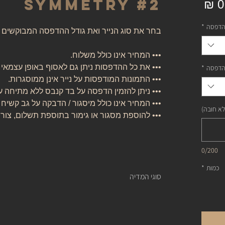
Symmetry #2
מחיר
הדפסה
*
בחר את סוג הנייר ואת גודל ההדפסה המבוקשים
••• המחיר אינו כולל משלוח.
••• את כל ההדפסות ניתן גם לאסוף באופן עצמאי
הדפסה
*
••• התמונות המודפסות על נייר אינן ממוסגרות.
••• ניתן להזמין הדפסה על בד קנבס ללא מתיחה ע
••• המחיר אינו כולל מיסגור / הדבקה על גב קשיח 
לא חובה)
••• להוספת מסגור או גימור בתוספת תשלום, צור
0/200
כמות
*
סוגי המדיה
נייר אמנות:
נייר העשוי מ 100% כותנה, נטול עץ, אורגני, בעל לובן ניטרלי ובמשקל של 310 גרם.
של חברת קנסון.