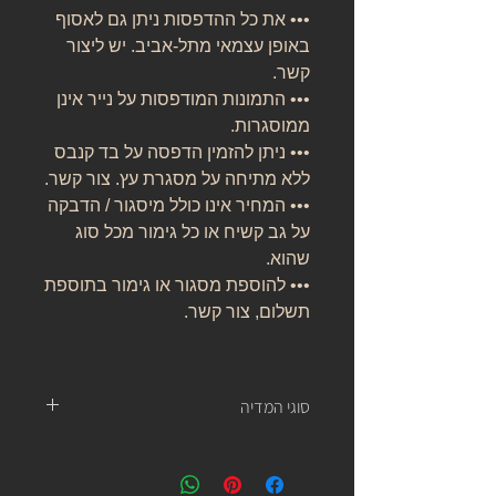
••• את כל ההדפסות ניתן גם לאסוף
באופן עצמאי מתל-אביב. יש ליצור
קשר.
••• התמונות המודפסות על נייר אינן
ממוסגרות.
••• ניתן להזמין הדפסה על בד קנבס
ללא מתיחה על מסגרת עץ. צור קשר.
••• המחיר אינו כולל מיסגור / הדבקה
על גב קשיח או כל גימור מכל סוג
שהוא.
••• להוספת מסגור או גימור בתוספת
תשלום, צור קשר.
סוגי המדיה
נייר אמנות:
נייר העשוי מ 100% כותנה, נטול עץ, אורגני, בעל
לובן ניטרלי ובמשקל של 310 גרם.