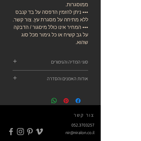
ממוסגרות.
••• ניתן להזמין הדפסה על בד קנבס
ללא מתיחה על מסגרת עץ. צור קשר.
••• המחיר אינו כולל מיסגור / הדבקה
על גב קשיח או כל גימור מכל סוג
שהוא.
סוגי המדיה והגימורים
הדפסת העתק על נייר אמנות (FineArt):
אודות האמנים והסדרה
נייר העשוי מ 100% כותנה, נטול עץ, אורגני, בעל
לובן ניטרלי ובמשקל של 310 גרם.
עפרון.מצלמה.נול
של חברת קנסון.
מיכל גלבוע דוד
| ניר אלון
מיסגור
:
חיבור ושיתוף פעולה בין שני אמנים ובין שני
מסגרת אלומיניום שחורה דקה, קלאסית, של
צור קשר
מדיומים, רישום וצילום, בנפרד ועל אותו נייר.
חברת נילסן עם או בלי פספרטו.
052.3703257
מודבק על קאפה אפורה קשיחה, המיוצרת
העבודות מתארות נול, Foot Treadle Loom,
nir@niralon.co.il
בגרמניה למניעת קימור ועיוות במשך הזמן.
עליו ארגה גלבוע-דוד בעברה.