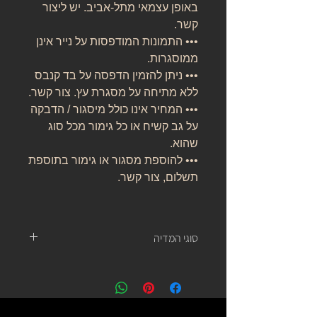
באופן עצמאי מתל-אביב. יש ליצור
קשר.
••• התמונות המודפסות על נייר אינן
ממוסגרות.
••• ניתן להזמין הדפסה על בד קנבס
ללא מתיחה על מסגרת עץ. צור קשר.
••• המחיר אינו כולל מיסגור / הדבקה
על גב קשיח או כל גימור מכל סוג
שהוא.
••• להוספת מסגור או גימור בתוספת
תשלום, צור קשר.
סוגי המדיה
נייר אמנות:
נייר העשוי מ 100% כותנה, נטול עץ, אורגני, בעל
לובן ניטרלי ובמשקל של 310 גרם.
של חברת קנסון.