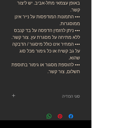
באופן עצמאי מתל-אביב. יש ליצור
קשר.
••• התמונות המודפסות על נייר אינן
ממוסגרות.
••• ניתן להזמין הדפסה על בד קנבס
ללא מתיחה על מסגרת עץ. צור קשר.
••• המחיר אינו כולל מיסגור / הדבקה
על גב קשיח או כל גימור מכל סוג
שהוא.
••• להוספת מסגור או גימור בתוספת
תשלום, צור קשר.
סוגי המדיה
נייר אמנות:
נייר העשוי מ 100% כותנה, נטול עץ, אורגני, בעל
לובן ניטרלי ובמשקל של 310 גרם.
של חברת קנסון.