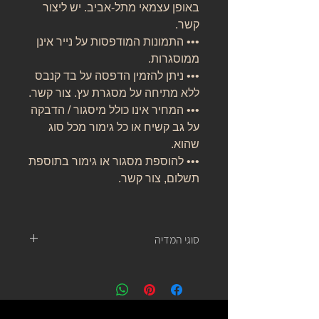
באופן עצמאי מתל-אביב. יש ליצור
קשר.
••• התמונות המודפסות על נייר אינן
ממוסגרות.
••• ניתן להזמין הדפסה על בד קנבס
ללא מתיחה על מסגרת עץ. צור קשר.
••• המחיר אינו כולל מיסגור / הדבקה
על גב קשיח או כל גימור מכל סוג
שהוא.
••• להוספת מסגור או גימור בתוספת
תשלום, צור קשר.
סוגי המדיה
נייר אמנות:
נייר העשוי מ 100% כותנה, נטול עץ, אורגני, בעל
לובן ניטרלי ובמשקל של 310 גרם.
של חברת קנסון.