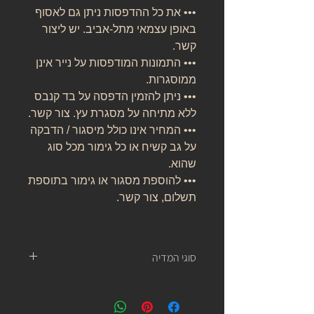
••• את כל ההדפסות ניתן גם לאסוף
באופן עצמאי מתל-אביב. יש ליצור
קשר.
••• התמונות המודפסות על נייר אינן
ממוסגרות.
••• ניתן להזמין הדפסה על בד קנבס
ללא מתיחה על מסגרת עץ. צור קשר.
••• המחיר אינו כולל מיסגור / הדבקה
על גב קשיח או כל גימור מכל סוג
שהוא.
••• להוספת מסגור או גימור בתוספת
תשלום, צור קשר.
סוגי המדיה
נייר אמנות:
נייר העשוי מ 100% כותנה, נטול עץ, אורגני, בעל
לובן ניטרלי ובמשקל של 310 גרם.