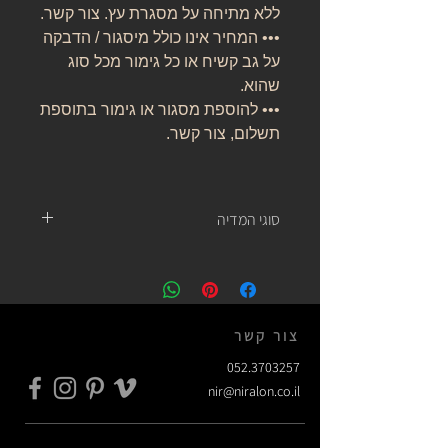
ללא מתיחה על מסגרת עץ. צור קשר.
••• המחיר אינו כולל מיסגור / הדבקה
על גב קשיח או כל גימור מכל סוג
שהוא.
••• להוספת מסגור או גימור בתוספת
תשלום, צור קשר.
סוגי המדיה
נייר אמנות:
נייר העשוי מ 100% כותנה, נטול עץ, אורגני, בעל
לובן ניטרלי ובמשקל של 310 גרם.
של חברת קנסון.
צור קשר
נייר צילום:
052.3703257
נייר פשוט העשוי עץ, בעל לובן בוהק ומרקם חלק,
nir@niralon.co.il
במשקל של 230 גרם.
ללא מותג.