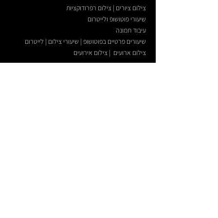
צילום ציורים | צילום רפרודוקציות
בד קנבס איכותי:
שיעורי פוטושופ ולייטרום
בד קנבס העשוי 100% כותנה, במשקל של 370
גרם, מתוח על מסגרת עץ בעובי של 35 מ״מ.
עיבוד תמונה
שיעורים פרטיים בפוטושופ | שיעורי צילום | לייטרום
צילום ארועים | צילום אירועים
צילום תדמית לעסקים | צילום פורטרטים
צילום כנסים | סדנאות | ארועי חברה | השתלמויות
צילום אדריכלי | צילום ארכיטקטורה
גישה מהירה
מפת האתר
תשלום מאובטח אונליין
מבין לקוחותי העסקיים
מילון מונחים מקצועי
מ
א
מר
ים