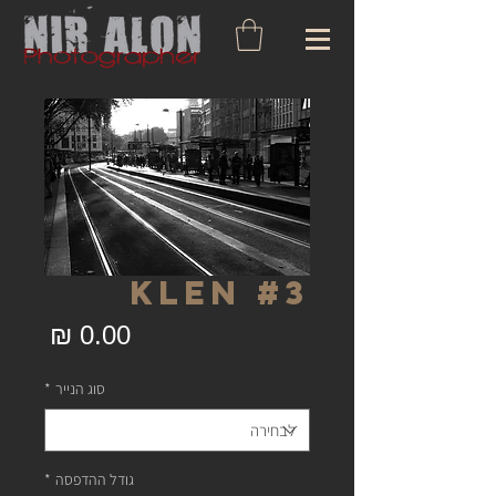
Klen #3
מחיר
סוג הנייר
*
גודל ההדפסה
*