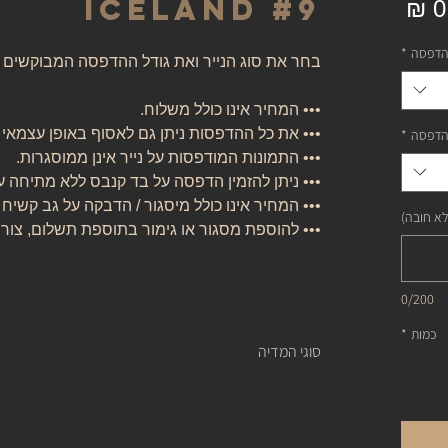
Iceland #9
מחיר
הדפסה
*
בחר את סוג הנייר ואת גודל ההדפסה המבוקשים
••• המחיר אינו כולל משלוח.
••• את כל ההדפסות ניתן גם לאסוף באופן עצמאי
הדפסה
*
••• התמונות המודפסות על נייר אינן ממוסגרות.
••• ניתן להזמין הדפסה על בד קנבס ללא מתיחה ע
••• המחיר אינו כולל מיסגור / הדבקה על גב קשיח 
לא חובה)
••• להוספת מסגור או גימור בתוספת תשלום, צור
0/200
כמות
*
סוגי המדיה
נייר אמנות:
נייר העשוי מ 100% כותנה, נטול עץ, אורגני, בעל לובן ניטרלי ובמשקל של 310 גרם.
של חברת קנסון.