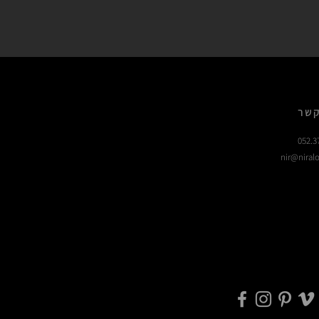
קשר
052.3
nir@niralo