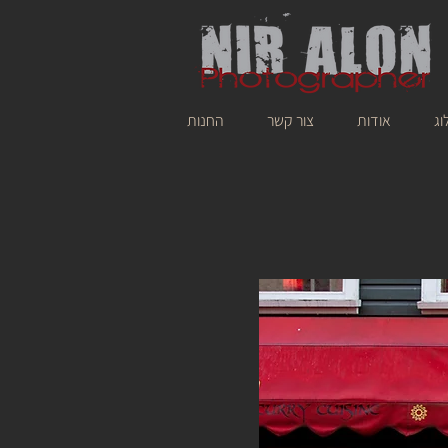
וג
אודות
צור קשר
החנות