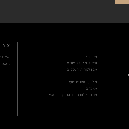
נייר צילום:
נייר פשוט העשוי עץ, בעל לובן בוהק ומרקם חלק, במשקל של 230 גרם.
ללא מותג.
בד קנבס איכותי:
בד קנבס העשוי 100% כותנה, במשקל של 370 גרם, מתוח על מסגרת עץ בעובי של 35 מ״מ.
צור 
מפת האתר
703257
תשלום מאובטח אונליין
n.co.il
מבין לקוחותי העסקיים
מילון מונחים מקצועי
מ
א
מר
ים
מחירון צילום ציורים וסריקות דינאמי