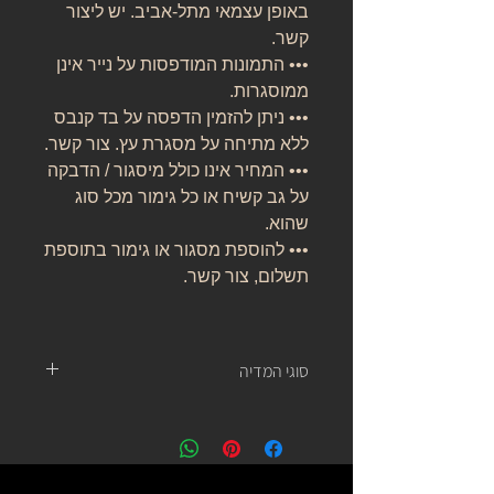
באופן עצמאי מתל-אביב. יש ליצור
קשר.
••• התמונות המודפסות על נייר אינן
ממוסגרות.
••• ניתן להזמין הדפסה על בד קנבס
ללא מתיחה על מסגרת עץ. צור קשר.
••• המחיר אינו כולל מיסגור / הדבקה
על גב קשיח או כל גימור מכל סוג
שהוא.
••• להוספת מסגור או גימור בתוספת
תשלום, צור קשר.
סוגי המדיה
נייר אמנות:
נייר העשוי מ 100% כותנה, נטול עץ, אורגני, בעל
לובן ניטרלי ובמשקל של 310 גרם.
של חברת קנסון.