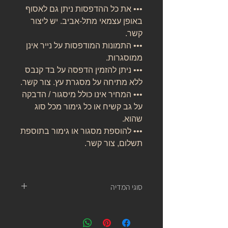
••• את כל ההדפסות ניתן גם לאסוף
באופן עצמאי מתל-אביב. יש ליצור
קשר.
••• התמונות המודפסות על נייר אינן
ממוסגרות.
••• ניתן להזמין הדפסה על בד קנבס
ללא מתיחה על מסגרת עץ. צור קשר.
••• המחיר אינו כולל מיסגור / הדבקה
על גב קשיח או כל גימור מכל סוג
שהוא.
••• להוספת מסגור או גימור בתוספת
תשלום, צור קשר.
סוגי המדיה
נייר אמנות:
נייר העשוי מ 100% כותנה, נטול עץ, אורגני, בעל
לובן ניטרלי ובמשקל של 310 גרם.