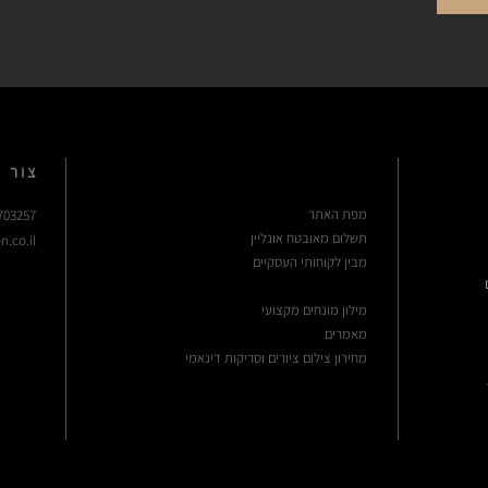
נייר צילום:
נייר פשוט העשוי עץ, בעל לובן בוהק ומרקם חלק, במשקל של 230 גרם.
ללא מותג.
בד קנבס איכותי:
בד קנבס העשוי 100% כותנה, במשקל של 370 גרם, מתוח על מסגרת עץ בעובי של 35 מ״מ.
צור 
מפת האתר
703257
תשלום מאובטח אונליין
n.co.il
מבין לקוחותי העסקיים
מילון מונחים מקצועי
מ
א
מר
ים
מחירון צילום ציורים וסריקות דינאמי