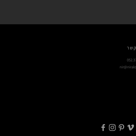
קשר
052.3
nir@niralo