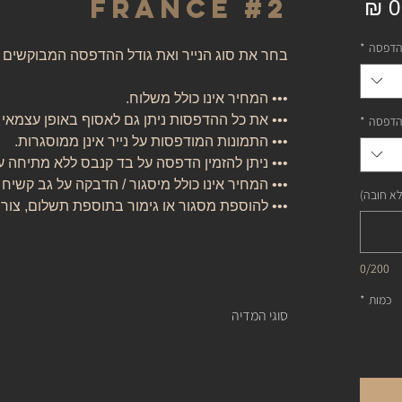
France #2
מחיר
הדפסה
*
בחר את סוג הנייר ואת גודל ההדפסה המבוקשים
••• המחיר אינו כולל משלוח.
••• את כל ההדפסות ניתן גם לאסוף באופן עצמאי
הדפסה
*
••• התמונות המודפסות על נייר אינן ממוסגרות.
••• ניתן להזמין הדפסה על בד קנבס ללא מתיחה ע
••• המחיר אינו כולל מיסגור / הדבקה על גב קשיח 
לא חובה)
••• להוספת מסגור או גימור בתוספת תשלום, צור
0/200
כמות
*
סוגי המדיה
נייר אמנות:
נייר העשוי מ 100% כותנה, נטול עץ, אורגני, בעל לובן ניטרלי ובמשקל של 310 גרם.
של חברת קנסון.