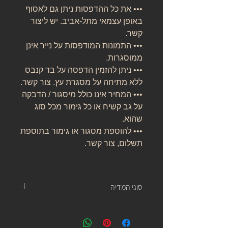
••• את כל ההדפסות ניתן גם לאסוף
באופן עצמאי מתל-אביב. יש ליצור
קשר.
••• התמונות המודפסות על נייר אינן
ממוסגרות.
••• ניתן להזמין הדפסה על בד קנבס
ללא מתיחה על מסגרת עץ. צור קשר.
••• המחיר אינו כולל מיסגור / הדבקה
על גב קשיח או כל גימור מכל סוג
שהוא.
••• להוספת מסגור או גימור בתוספת
תשלום, צור קשר.
סוגי המדיה
נייר אמנות:
נייר העשוי מ 100% כותנה, נטול עץ, אורגני, בעל
לובן ניטרלי ובמשקל של 310 גרם.