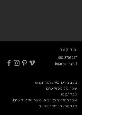
צור קשר
052.3703257
nir@niralon.co.il
צילום ציורים | צילום רפרודוקציות
שיעורי פוטושופ ולייטרום
עיבוד תמונה
שיעורים פרטיים בפוטושופ | שיעורי צילום | לייטרום
צילום ארועים | צילום אירועים