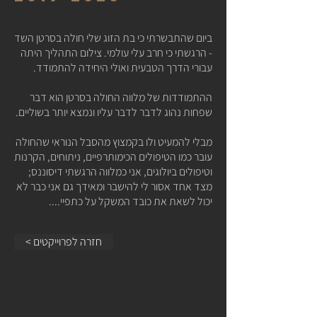
ביום שהתבשרתי כי בת הזוג שלי חולה בסרטן השד
- הרגשתי כי חרב עלי עולמי. צילום התהליך היתה
עבורי הדרך הטבעית ואולי היחידה להתמודד.
ההתמודדות של מלווה החולה בסרטן הוא דבר
שפחות נהוג לדבר לדבר עליו ונמצא יותר בשוליים.
מבלי להמעיט ולו בקמצוץ מהסבל הנוראי שהחולה
עובר כמו הטיפולים הכימותרפיים, ניתוחים, הקרנות
וטיפולים ביולוגים, אני כמלווה הרגשתי דיסוננס;
מצד אחד אסור לי להישבר ומאידך גם אני כבר לא
יכול לשאת את כובד המשקל על כתפיי....
< חזרה לפרוייקטים