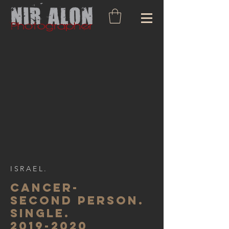
ISRAEL.
Cancer-
second person.
single.
2019-2020